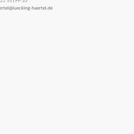
21 55199-10
ertel@luecking-haertel.de